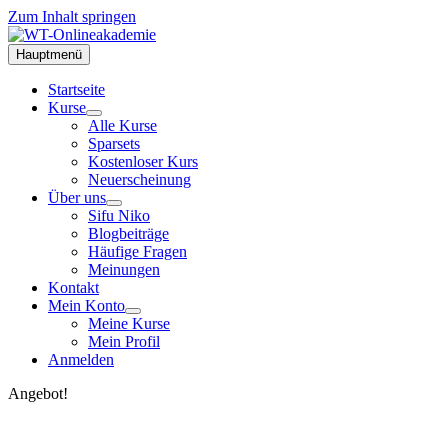
Zum Inhalt springen
Hauptmenü
Startseite
Kurse
Alle Kurse
Sparsets
Kostenloser Kurs
Neuerscheinung
Über uns
Sifu Niko
Blogbeiträge
Häufige Fragen
Meinungen
Kontakt
Mein Konto
Meine Kurse
Mein Profil
Anmelden
Angebot!