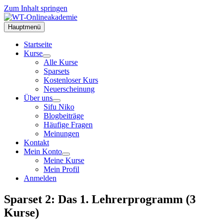
Zum Inhalt springen
Hauptmenü
Startseite
Kurse
Alle Kurse
Sparsets
Kostenloser Kurs
Neuerscheinung
Über uns
Sifu Niko
Blogbeiträge
Häufige Fragen
Meinungen
Kontakt
Mein Konto
Meine Kurse
Mein Profil
Anmelden
Sparset 2: Das 1. Lehrerprogramm (3
Kurse)