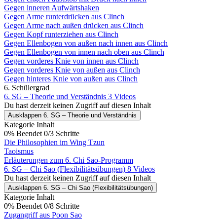
Gegen inneren Aufwärtshaken
Gegen Arme runterdrücken aus Clinch
Gegen Arme nach außen drücken aus Clinch
Gegen Kopf runterziehen aus Clinch
Gegen Ellenbogen von außen nach innen aus Clinch
Gegen Ellenbogen von innen nach oben aus Clinch
Gegen vorderes Knie von innen aus Clinch
Gegen vorderes Knie von außen aus Clinch
Gegen hinteres Knie von außen aus Clinch
6. Schülergrad
6. SG – Theorie und Verständnis
3 Videos
Du hast derzeit keinen Zugriff auf diesen Inhalt
Ausklappen
6. SG – Theorie und Verständnis
Kategorie Inhalt
0% Beendet
0/3 Schritte
Die Philosophien im Wing Tzun
Taoismus
Erläuterungen zum 6. Chi Sao-Programm
6. SG – Chi Sao (Flexibilitätsübungen)
8 Videos
Du hast derzeit keinen Zugriff auf diesen Inhalt
Ausklappen
6. SG – Chi Sao (Flexibilitätsübungen)
Kategorie Inhalt
0% Beendet
0/8 Schritte
Zugangriff aus Poon Sao