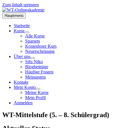
Zum Inhalt springen
Hauptmenü
Startseite
Kurse
Alle Kurse
Sparsets
Kostenloser Kurs
Neuerscheinung
Über uns
Sifu Niko
Blogbeiträge
Häufige Fragen
Meinungen
Kontakt
Mein Konto
Meine Kurse
Mein Profil
Anmelden
WT-Mittelstufe (5. – 8. Schülergrad)