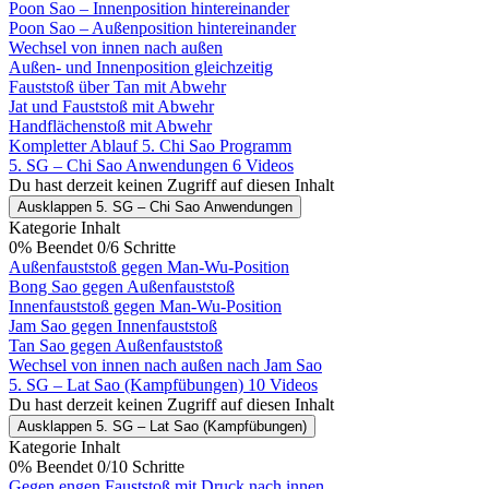
Poon Sao – Innenposition hintereinander
Poon Sao – Außenposition hintereinander
Wechsel von innen nach außen
Außen- und Innenposition gleichzeitig
Fauststoß über Tan mit Abwehr
Jat und Fauststoß mit Abwehr
Handflächenstoß mit Abwehr
Kompletter Ablauf 5. Chi Sao Programm
5. SG – Chi Sao Anwendungen
6 Videos
Du hast derzeit keinen Zugriff auf diesen Inhalt
Ausklappen
5. SG – Chi Sao Anwendungen
Kategorie Inhalt
0% Beendet
0/6 Schritte
Außenfauststoß gegen Man-Wu-Position
Bong Sao gegen Außenfauststoß
Innenfauststoß gegen Man-Wu-Position
Jam Sao gegen Innenfauststoß
Tan Sao gegen Außenfauststoß
Wechsel von innen nach außen nach Jam Sao
5. SG – Lat Sao (Kampfübungen)
10 Videos
Du hast derzeit keinen Zugriff auf diesen Inhalt
Ausklappen
5. SG – Lat Sao (Kampfübungen)
Kategorie Inhalt
0% Beendet
0/10 Schritte
Gegen engen Fauststoß mit Druck nach innen