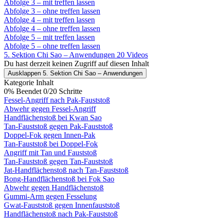
Abfolge 3 – mit treffen lassen
Abfolge 3 – ohne treffen lassen
Abfolge 4 – mit treffen lassen
Abfolge 4 – ohne treffen lassen
Abfolge 5 – mit treffen lassen
Abfolge 5 – ohne treffen lassen
5. Sektion Chi Sao – Anwendungen
20 Videos
Du hast derzeit keinen Zugriff auf diesen Inhalt
Ausklappen
5. Sektion Chi Sao – Anwendungen
Kategorie Inhalt
0% Beendet
0/20 Schritte
Fessel-Angriff nach Pak-Fauststoß
Abwehr gegen Fessel-Angriff
Handflächenstoß bei Kwan Sao
Tan-Fauststoß gegen Pak-Fauststoß
Doppel-Fok gegen Innen-Pak
Tan-Fauststoß bei Doppel-Fok
Angriff mit Tan und Fauststoß
Tan-Fauststoß gegen Tan-Fauststoß
Jat-Handflächenstoß nach Tan-Fauststoß
Bong-Handflächenstoß bei Fok Sao
Abwehr gegen Handflächenstoß
Gummi-Arm gegen Fesselung
Gwat-Fauststoß gegen Innenfauststoß
Handflächenstoß nach Pak-Fauststoß