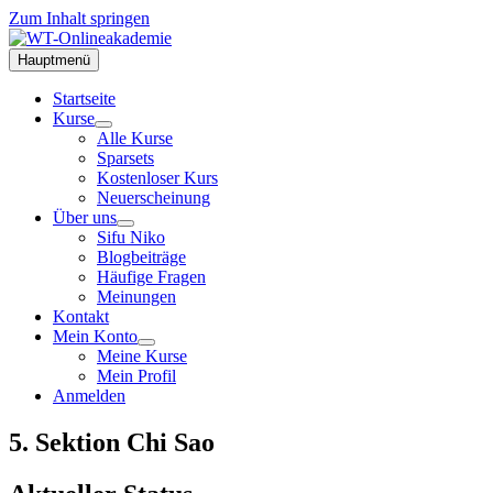
Zum Inhalt springen
Hauptmenü
Startseite
Kurse
Alle Kurse
Sparsets
Kostenloser Kurs
Neuerscheinung
Über uns
Sifu Niko
Blogbeiträge
Häufige Fragen
Meinungen
Kontakt
Mein Konto
Meine Kurse
Mein Profil
Anmelden
5. Sektion Chi Sao