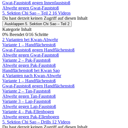
Gwat-Fauststoß gegen Innenfauststoß
Abwehr gegen Gwat-Fauststoß
5. Sektion Chi Sao – Teil 2
16 Videos
Du hast derzeit keinen Zugriff auf diesen Inhalt
Ausklappen
5. Sektion Chi Sao – Teil 2
Kategorie Inhalt
0% Beendet
0/16 Schritte
2 Varianten bei Kwan-Abwehr
Variante 1 – Handflächenstoß
Gwat-Fauststoß gegen Handflächenstoß
Abwehr gegen Gwat-Fauststoß
Variante 2 – Pak-Fauststoß
Abwehr gegen Pak-Fauststoß
Handflächenstoß bei Kwan Sao
4 Varianten nach Kwan-Abwehr
Variante 1 – Handflächenstoß
Gwat-Fauststoß gegen Handflächenstoß
Variante 2 – Tan-Fauststoß
Abwehr gegen Tan-Fauststoß
Variante 3 – Lap-Fauststoß
Abwehr gegen Lap-Fauststoß
Variante 4 – Pak-Ellenbogen
Abwehr gegen Pak-Ellenbogen
5. Sektion Chi Sao – Drills
12 Videos
Du hast derzeit keinen Zugriff auf diesen Inhalt