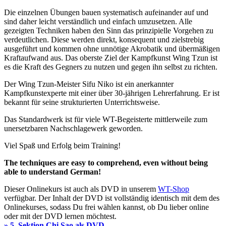
Die einzelnen Übungen bauen systematisch aufeinander auf und
sind daher leicht verständlich und einfach umzusetzen. Alle
gezeigten Techniken haben den Sinn das prinzipielle Vorgehen zu
verdeutlichen. Diese werden direkt, konsequent und zielstrebig
ausgeführt und kommen ohne unnötige Akrobatik und übermäßigen
Kraftaufwand aus. Das oberste Ziel der Kampfkunst Wing Tzun ist
es die Kraft des Gegners zu nutzen und gegen ihn selbst zu richten.
Der Wing Tzun-Meister Sifu Niko ist ein anerkannter
Kampfkunstexperte mit einer über 30-jährigen Lehrerfahrung. Er ist
bekannt für seine strukturierten Unterrichtsweise.
Das Standardwerk ist für viele WT-Begeisterte mittlerweile zum
unersetzbaren Nachschlagewerk geworden.
Viel Spaß und Erfolg beim Training!
The techniques are easy to comprehend, even without being
able to understand German!
Dieser Onlinekurs ist auch als DVD in unserem
WT-Shop
verfügbar. Der Inhalt der DVD ist vollständig identisch mit dem des
Onlinekurses, sodass Du frei wählen kannst, ob Du lieber online
oder mit der DVD lernen möchtest.
»
5. Sektion Chi Sao als DVD