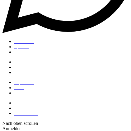
Alle Kurse
Sparsets
Häufige Fragen
Sifu Niko
Blogbeiträge
Meinungen
Impressum
AGB
Datenschutz
Kontakt
Mein Profil
Meine Kurse
Nach oben scrollen
Anmelden