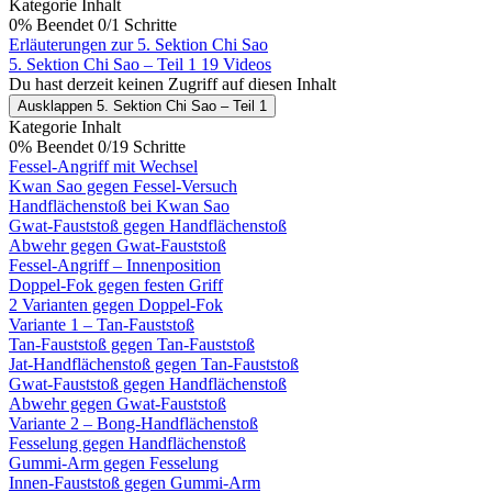
Kategorie Inhalt
0% Beendet
0/1 Schritte
Erläuterungen zur 5. Sektion Chi Sao
5. Sektion Chi Sao – Teil 1
19 Videos
Du hast derzeit keinen Zugriff auf diesen Inhalt
Ausklappen
5. Sektion Chi Sao – Teil 1
Kategorie Inhalt
0% Beendet
0/19 Schritte
Fessel-Angriff mit Wechsel
Kwan Sao gegen Fessel-Versuch
Handflächenstoß bei Kwan Sao
Gwat-Fauststoß gegen Handflächenstoß
Abwehr gegen Gwat-Fauststoß
Fessel-Angriff – Innenposition
Doppel-Fok gegen festen Griff
2 Varianten gegen Doppel-Fok
Variante 1 – Tan-Fauststoß
Tan-Fauststoß gegen Tan-Fauststoß
Jat-Handflächenstoß gegen Tan-Fauststoß
Gwat-Fauststoß gegen Handflächenstoß
Abwehr gegen Gwat-Fauststoß
Variante 2 – Bong-Handflächenstoß
Fesselung gegen Handflächenstoß
Gummi-Arm gegen Fesselung
Innen-Fauststoß gegen Gummi-Arm